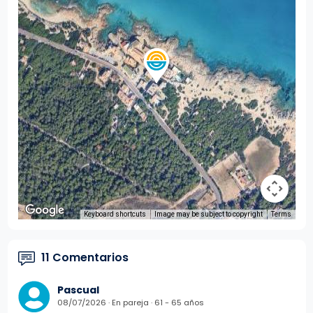
Keyboard shortcuts
Image may be subject to copyright
Terms
11 Comentarios
Pascual
08/07/2026 · En pareja · 61 - 65 años