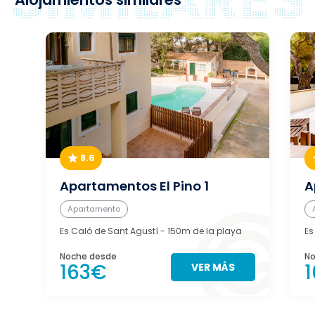
8.6
Apartamentos El Pino 1
A
Apartamento
Es Caló de Sant Agustí
- 150m de la playa
Es
Noche desde
No
163€
VER MÁS