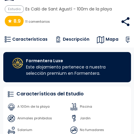
Es Caló de Sant Agustí
- 100m de la playa
Estudio
8.9
11 comentarios
Características
Descripción
Mapa
Formentera Luxe
Este alojamiento pertenece a nuestra
selección premium en Formentera.
Características del Estudio
A 100m de la playa
Piscina
Animales prohibidos
Jardin
Solarium
No fumadores