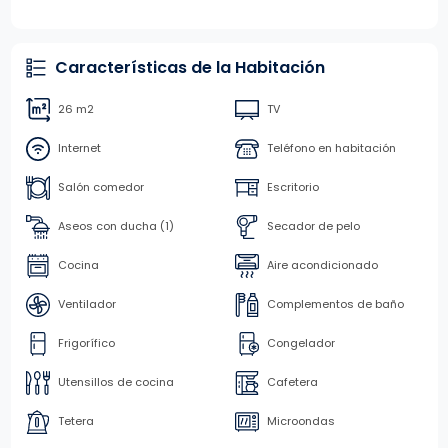
Características de la Habitación
26 m2
TV
Internet
Teléfono en habitación
Salón comedor
Escritorio
Aseos con ducha (1)
Secador de pelo
Cocina
Aire acondicionado
Ventilador
Complementos de baño
Frigorífico
Congelador
Utensillos de cocina
Cafetera
Tetera
Microondas