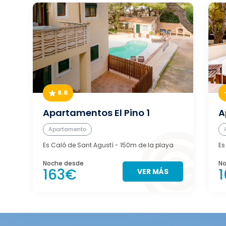
8.6
Apartamentos El Pino 1
A
Apartamento
Es Caló de Sant Agustí
- 150m de la playa
Es
Noche desde
No
163€
VER MÁS