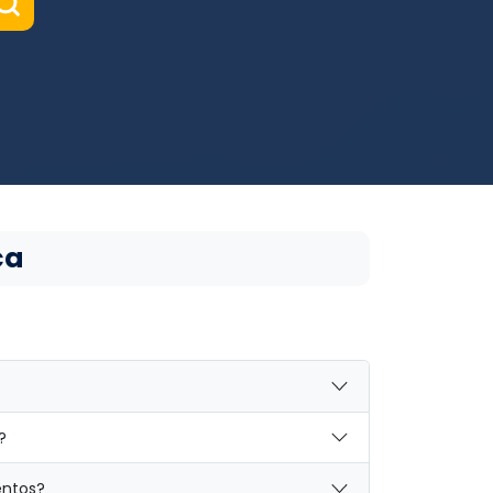
ca
?
entos?