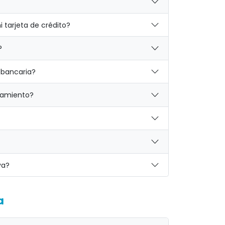
 tarjeta de crédito?
?
 bancaria?
ojamiento?
va?
a