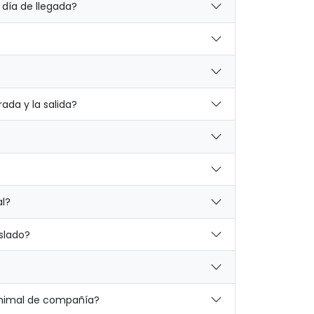
día de llegada?
rada y la salida?
al?
aslado?
nimal de compañía?