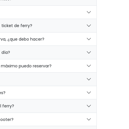
ticket de ferry?
erva, ¿que debo hacer?
 día?
 máximo puedo reservar?
es?
 ferry?
cooter?