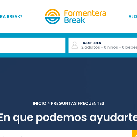
RA BREAK?
AL
HUESPEDES
2
adultos
- 0
niños
- 0
bebé
INICIO
>
PREGUNTAS FRECUENTES
En que podemos ayudart