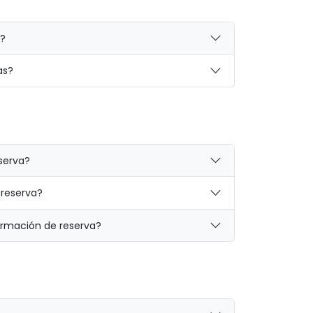
?
as?
serva?
 reserva?
firmación de reserva?