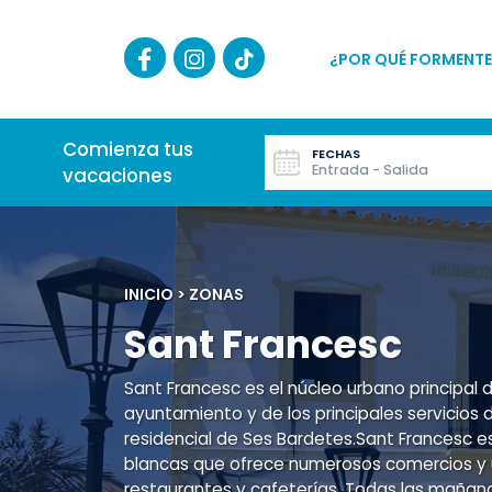
¿POR QUÉ FORMENTE
Comienza tus
FECHAS
Entrada - Salida
vacaciones
INICIO
>
ZONAS
Sant Francesc
Sant Francesc es el núcleo urbano principal 
ayuntamiento y de los principales servicios d
residencial de Ses Bardetes.Sant Francesc e
blancas que ofrece numerosos comercios y 
restaurantes y cafeterías. Todas las mañan