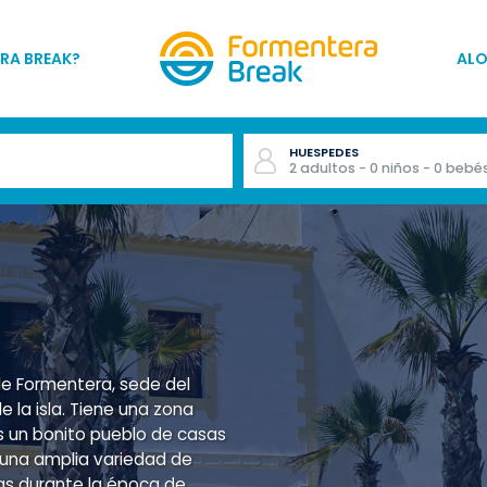
RA BREAK?
AL
HUESPEDES
2
adultos
- 0
niños
- 0
bebé
de Formentera, sede del
e la isla. Tiene una zona
s un bonito pueblo de casas
una amplia variedad de
as durante la época de