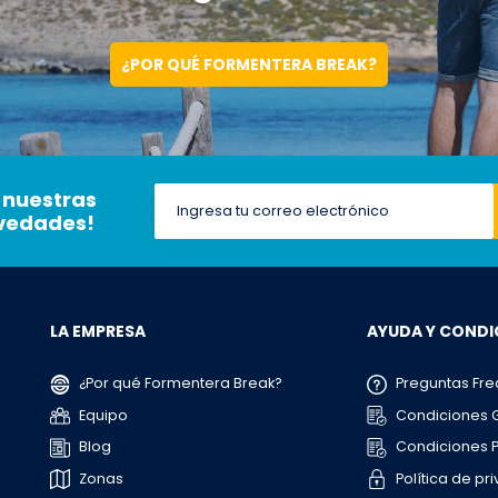
¿POR QUÉ FORMENTERA BREAK?
 nuestras
ovedades!
LA EMPRESA
AYUDA Y CONDI
¿Por qué Formentera Break?
Preguntas Fre
Equipo
Condiciones 
Blog
Condiciones P
Zonas
Política de pr