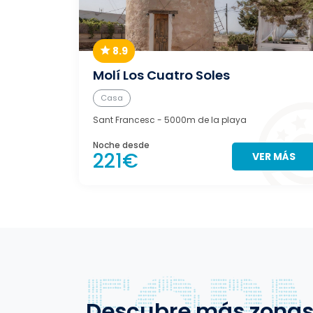
8.9
Molí Los Cuatro Soles
Casa
Sant Francesc
- 5000m de la playa
Noche desde
221€
VER MÁS
Descubre más zona